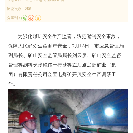
浏览次数：258
分享到：
为强化
煤矿
安全生产监管，防范遏制安全事故，
保障
人民群众
生命财产安全，
2月1
8
日，市应急管理局
副局长
、矿山安全监管局局长
刘云泉
、
矿山安全监督
管理科副科长张艳伟
一行赴
科左后旗辽源矿业（集
团）有限责任公司金宝屯煤矿
开展
安全生产调研工
作
。